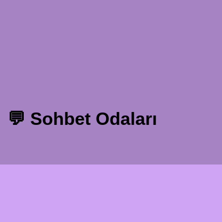
💬 Sohbet Odaları
Omegle
- Yabancılarla Çevrimiçi Görüntülü Sohbet!
Gizlilik Politikası
Şartlar ve Koşullar
EN
FR
DE
IT
ES
NL
DA