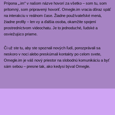
Prípona „.im“ v našom názve hovorí za všetko – som tu, som
prítomný, som pripravený hovoriť. Omegle.im vracia dôraz späť
na interakciu v reálnom čase. Žiadne používateľské mená,
žiadne profily – len vy a ďalšia osoba, okamžite spojení
prostredníctvom videochatu. Je to jednoduché, ľudské a
osviežujúco priame.
Či už ste tu, aby ste spoznali nových ľudí, porozprávali sa
neskoro v noci alebo preskúmali kontakty po celom svete,
Omegle.im je váš nový priestor na slobodnú komunikáciu a byť
sám sebou – presne tak, ako kedysi býval Omegle.