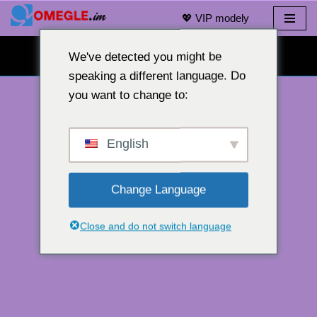
💖 VIP modely
Prejsť
na
We've detected you might be
BEZPLATNÝ WEBOVÝ CHAT 👉
obsah
speaking a different language. Do
you want to change to:
English
Change Language
Close and do not switch language