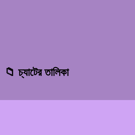
📁 চ্যাটের তালিকা
Omegle
- অপরিচিতদের সাথে অনলাইন ভিডিও চ্যাট!
গোপনীয়তা নীতি
শর্তাবলী
EN
FR
DE
IT
ES
NL
DA
FI